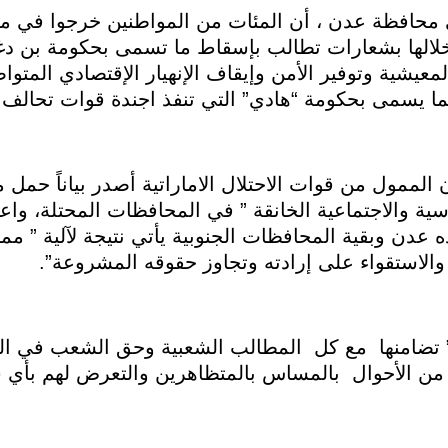
ي محافظة عدن ، أن المئات من المواطنين خرجوا في 
الها بشعارات تطالب بإسقاط ما تسمى بحكومة بن دغر
معيشية وتوفير الأمن وإيقاف الإنهيار الإقتصادي المتوا
 لما يسمى بحكومة “هادي” التي تنفذ اجندة قوات تحالف 
لممول من قوات الاحتلال الاماراتية أصدر بياناً حمل 
اسية والاجتماعية الخانقة ” في المحافظات المحتلة، وا
ده عدن وبقية المحافظات الجنوبية يأتي نتيجة لآلية ” مم
الاستقواء على إرادته وتجاوز حقوقه المشروعة”.
” تضامنها مع كل المطالب الشعبية وحق الشعب في ال
 من الأحوال بالمساس بالمتظاهرين والتعرض لهم بأي