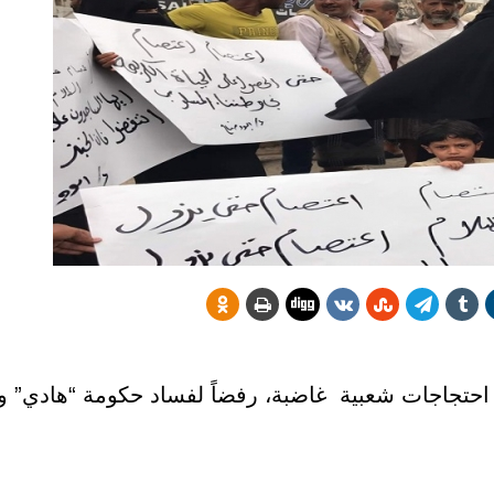
تجاجات شعبية غاضبة، رفضاً لفساد حكومة “هادي” وت