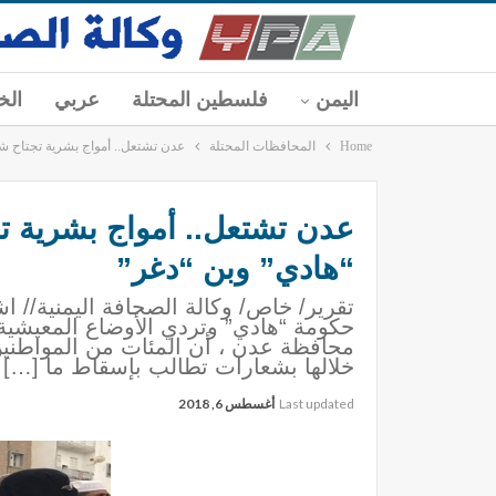
اليمن
فلسطين المحتلة
عربي
الخ
Home
المحافظات المحتلة
عدن تشتعل.. أمواج بشرية تجتاح شو
عدن تشتعل.. أمواج بشرية تج
“هادي” وبن “دغر”
تقرير/ خاص/ وكالة الصحافة اليمنية//
حكومة “هادي” وتردي الأوضاع المعيشية
محافظة عدن ، أن المئات من المواطن
خلالها بشعارات تطالب بإسقاط ما […]
Last updated
أغسطس 6, 2018