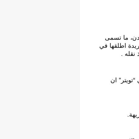
دن، ما تسمى
يدة اطلقها في
نقله .
تويتر” ان
يهة.