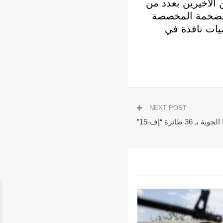
 الاخيرين بعدد من
الضخمة المخصصة
يات نافذة في
NEXT POST
36 طائرة “إف-15”