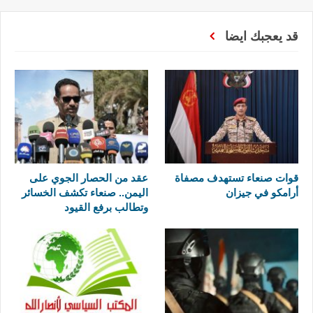
قد يعجبك ايضا
قوات صنعاء تستهدف مصفاة
عقد من الحصار الجوي على
أرامكو في جيزان
اليمن.. صنعاء تكشف الخسائر
وتطالب برفع القيود