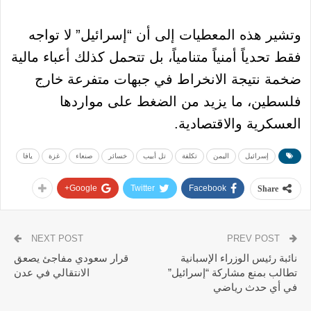
وتشير هذه المعطيات إلى أن “إسرائيل” لا تواجه
فقط تحدياً أمنياً متنامياً، بل تتحمل كذلك أعباء مالية
ضخمة نتيجة الانخراط في جبهات متفرعة خارج
فلسطين، ما يزيد من الضغط على مواردها
العسكرية والاقتصادية.
إسرائيل
اليمن
تكلفة
تل أبيب
خسائر
صنعاء
غزة
يافا
Google+
Twitter
Facebook
Share
NEXT POST
PREV POST
نائبة رئيس الوزراء الإسبانية
قرار سعودي مفاجئ يصعق
تطالب بمنع مشاركة “إسرائيل”
الانتقالي في عدن
في أي حدث رياضي