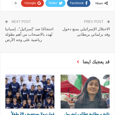
Google+
Twitter
Facebook
Share
NEXT POST
PREV POST
الاحتلال الإسرائيلي يمنع دخول
احتجاجًا ضد “إسرائيل”.. إسبانيا
وفد برلماني بريطاني
تُهدد بالانسحاب من أهم بطولة
رياضية على وجه الأرض
قد يعجبك ايضا
نائبة بريطانية تطالب ليفربول
غوارديولا يستضيف 28 طفلاً