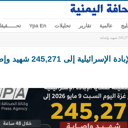
ليج
عالمية
تقارير
تحليلات
Ypa En
تحــــــقيق
يلية إلى 245,271 شهيد وإصابة