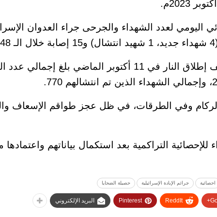
 اليومي لعدد الشهداء والجرحى جراء العدوان الإسرائ
وكشفت الصحة الفلسطينية أنه منذ وقف إطلاق النار في 11 أكتوبر الماض
 الركام وفي الطرقات، في ظل عجز طواقم الإسعاف وال
ى أنه تم إضافة عدد 103 شهداء للإحصائية التراكمية بعد استكمال بياناتهم واعتم
احصائية
جرائم الإبادة الإسرائيلية
حصيلة الضحايا
Go
ReddIt
Pinterest
البريد الإلكتروني