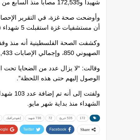
شهيداً و172,535 مصاباً منذ السابع من أكتوبر 2023م.
وأوضحت صحة غزة، في التقرير الإحصائي
أن مستشفيات غزة استقبلت 5 شهداء (4 شهداء جديد، 1 شهيد انتشال) و15 إصابة خلال الـ 48 ساعة الماضية.
الصهيوني 850، وإجمالي الإصابات 2,433، وإجمالي الشهداء الذين تم انتشالهم 770.
وقالت: “لا يزال عدد من الضحايا تحت
الوصول إليهم حتى هذه اللحظة”.
ولفتت إل
الشهداء منذ بداية شهر مايو.
172
535 جريح
72
736 شهيد
إنفوجرافيك
ogle+
Twitter
Facebook
Share