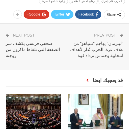
الحرب على إيران
رهان احمق لا يغتفر
زيارة نتنياهو السرية
Google+
Twitter
Facebook
Share
NEXT POST
PREV POST
“ليبرمان” يهاجم “نتنياهو” من
صحفي فرنسي يكشف سر
غلاف غزة: الحرب تُدار لأهداف
الصفعة التي تلقاها ماكرون من
انتخابية وحماس تزداد قوة
زوجته
قد يعجبك ايضا