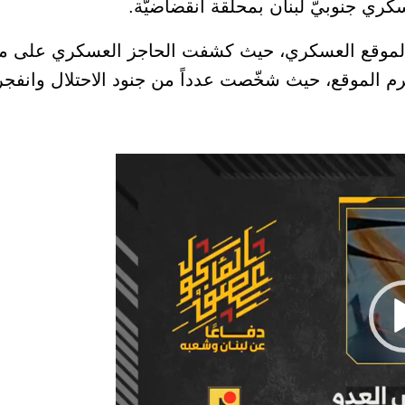
ري جنوبيّ لبنان بمحلّقة انقضاضيّة.
 الموقع العسكري، حيث كشفت الحاجز العسكري على مد
حرم الموقع، حيث شخّصت عدداً من جنود الاحتلال وانفج