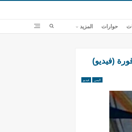
ات
حوارات
المزيد
رة (فيديو)
اليمن
فيديو