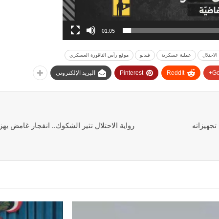
01:05
الاحتلال
عملية عسكرية
فيديو
موقع رأس الناقورة العسكري
Go
ReddIt
Pinterest
البريد الإلكتروني
تجهيزاته
رواية الاحتلال تثير الشكوك.. انفجار غامض يه