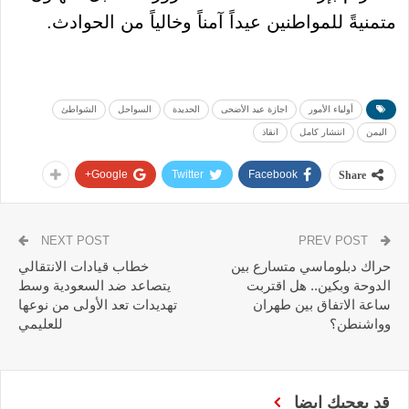
متمنيةً للمواطنين عيداً آمناً وخالياً من الحوادث.
أولياء الأمور
اجازة عيد الأضحى
الحديدة
السواحل
الشواطئ
اليمن
انتشار كامل
انقاذ
Google+
Twitter
Facebook
Share
NEXT POST
PREV POST
حراك دبلوماسي متسارع بين
خطاب قيادات الانتقالي
الدوحة وبكين.. هل اقتربت
يتصاعد ضد السعودية وسط
ساعة الاتفاق بين طهران
تهديدات تعد الأولى من نوعها
وواشنطن؟
للعليمي
قد يعجبك ايضا