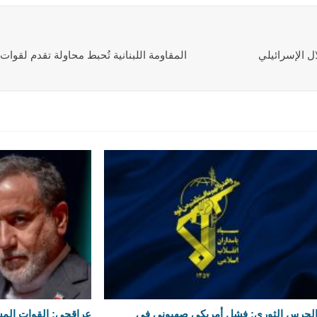
ل الإسرائيلي
المقاومة اللبنانية تُحبط محاولة تقدم لقوا
لحرس الثوري: فشل أمريكي صهيوني في
عراقجي: القوات المسلح