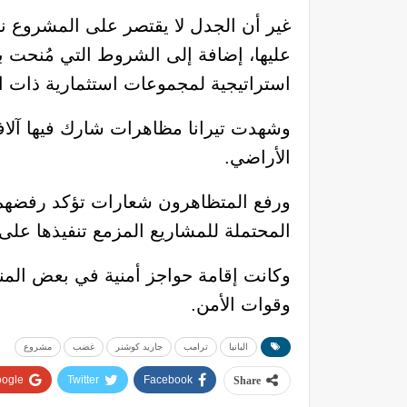
غير أن الجدل لا يقتصر على المشروع ن
عليها، إضافة إلى الشروط التي مُنحت ب
استراتيجية لمجموعات استثمارية ذات ا
وشهدت تيرانا مظاهرات شارك فيها آلاف
الأراضي.
ورفع المتظاهرون شعارات تؤكد رفضهم ما 
المحتملة للمشاريع المزمع تنفيذها على ا
وكانت إقامة حواجز أمنية في بعض المنا
وقوات الأمن.
البانيا
ترامب
جاريد كوشنر
غضب
مشروع
ogle+
Twitter
Facebook
Share