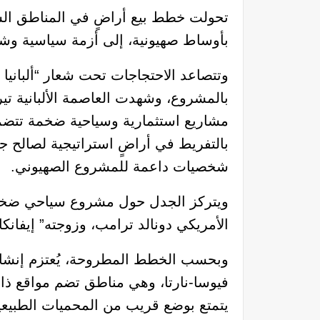
تحولت خطط بيع أراضٍ في المناطق الساح
بأوساط صهيونية، إلى أزمة سياسية وشعب
وتتصاعد الاحتجاجات تحت شعار “ألباني
بالمشروع، وشهدت العاصمة الألبانية تي
مشاريع استثمارية وسياحية ضخمة تتضم
بالتفريط في أراضٍ استراتيجية لصالح 
شخصيات داعمة للمشروع الصهيوني.
ويتركز الجدل حول مشروع سياحي ضخم يُ
الأمريكي دونالد ترامب، وزوجته” إيفانكا
وبحسب الخطط المطروحة، يُعتزم إنشا
فيوسا-نارتا، وهي مناطق تضم مواقع ذات
يتمتع بوضع قريب من المحميات الطبيعية، وتُقدّر