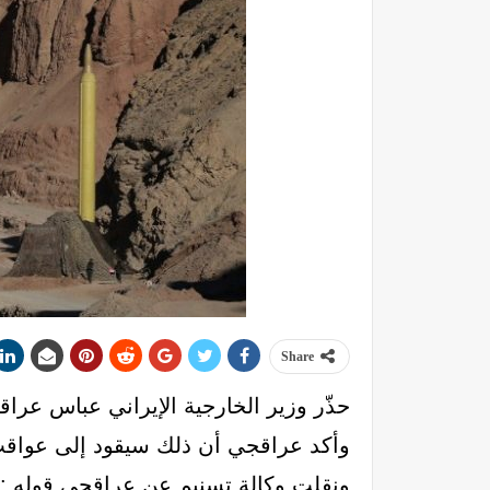
Share
حذّر وزير الخارجية الإيراني عباس عر
وأكد عراقجي أن ذلك سيقود إلى عواقب
ونقلت وكالة تسنيم عن عراقجي قوله : إ