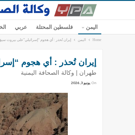
اليمن
فلسطين المحتلة
عربي
الخ
Home
اليمن
إيران تُحذر : أي هجوم “إسرائيلي”على بيروت سيؤ
إيران تُحذر : أي هجوم “إسر
طهران | وكالة الصحافة اليمنية
On
يونيو 3, 2026