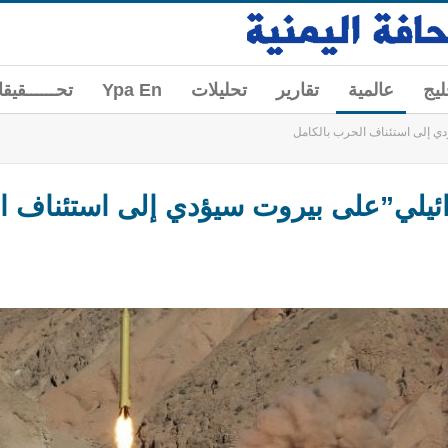
ليج
عالمية
تقارير
تحليلات
Ypa En
تحــــــقيق
دي إلى استئناف الحرب بالكامل
ائيلي”على بيروت سيؤدي إلى استئناف ا