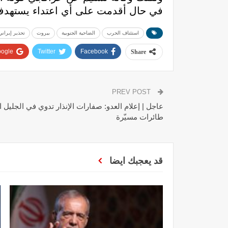
في حال أقدمت على أي اعتداء يستهدف
استئناف الحرب
الضاحية الجنوبية
بيروت
تحذير إيراني
ogle+
Twitter
Facebook
Share
PREV POST
عاجل | إعلام العدو: صفارات الإنذار تدوي في الجليل ا
طائرات مسيّرة
قد يعجبك ايضا