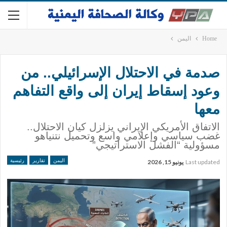
Home
اليمن
صدمة في الاحتلال الإسرائيلي.. من
وعود إسقاط إيران إلى واقع التفاهم
معها
الاتفاق الأمريكي الإيراني يزلزل كيان الاحتلال..
غضب سياسي وإعلامي واسع وتحميل نتنياهو
مسؤولية “الفشل الاستراتيجي”
اليمن
تقارير
رئيسية
Last updated
يونيو 15, 2026