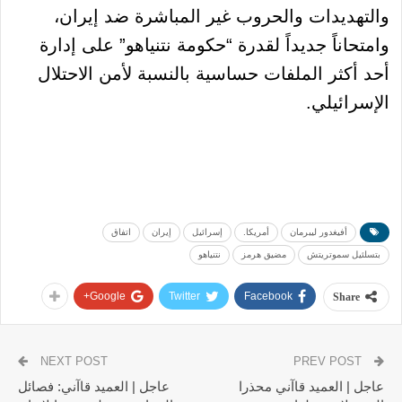
والتهديدات والحروب غير المباشرة ضد إيران،
وامتحاناً جديداً لقدرة “حكومة نتنياهو” على إدارة
أحد أكثر الملفات حساسية بالنسبة لأمن الاحتلال
الإسرائيلي.
أفيغدور ليبرمان
أمريكا.
إسرائيل
إيران
اتفاق
بتسلئيل سموتريتش
مضيق هرمز
نتنياهو
Google+
Twitter
Facebook
Share
NEXT POST
PREV POST
عاجل | العميد قاآني محذرا
عاجل | العميد قاآني: فصائل