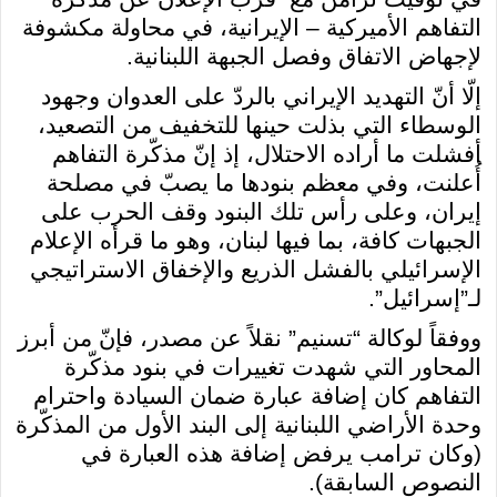
التفاهم الأميركية – الإيرانية، في محاولة مكشوفة
لإجهاض الاتفاق وفصل الجبهة اللبنانية.
إلّا أنّ التهديد الإيراني بالردّ على العدوان وجهود
الوسطاء التي بذلت حينها للتخفيف من التصعيد،
أفشلت ما أراده الاحتلال، إذ إنّ مذكّرة التفاهم
أُعلنت، وفي معظم بنودها ما يصبّ في مصلحة
إيران، وعلى رأس تلك البنود وقف الحرب على
الجبهات كافة، بما فيها لبنان، وهو ما قرأه الإعلام
الإسرائيلي بالفشل الذريع والإخفاق الاستراتيجي
لـ”إسرائيل”.
ووفقاً لوكالة “تسنيم” نقلاً عن مصدر، فإنّ من أبرز
المحاور التي شهدت تغييرات في بنود مذكّرة
التفاهم كان إضافة عبارة ضمان السيادة واحترام
وحدة الأراضي اللبنانية إلى البند الأول من المذكّرة
(وكان ترامب يرفض إضافة هذه العبارة في
النصوص السابقة).