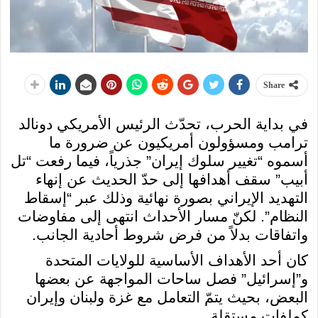
Share
في بداية الحرب، تحدّث الرئيس الأمريكي دونالد
ترامب ومسؤولون أمريكيون عن ضرورة ما
أسموه “تغيير سلوك إيران” جذرياً، فيما رفعت “تل
أبيب” سقف أهدافها إلى حدّ الحديث عن إنهاء
التهديد الإيراني بصورة نهائية وذلك عبر “إسقاط
النظام”. لكنّ مسار الأحداث انتهى إلى مفاوضات
واتفاقات بدلاً من فرض شروط أحادية الجانب.
كان أحد الأهداف الأساسية للولايات المتحدة
و”إسرائيل” فصل ساحات المواجهة عن بعضها
البعض، بحيث يتمّ التعامل مع غزة ولبنان وإيران
كملفات مستقلة.