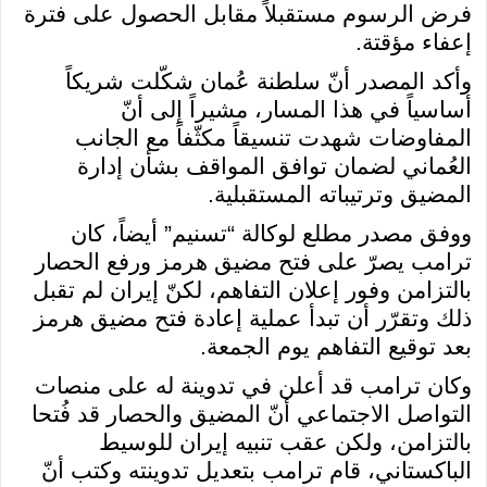
فرض الرسوم مستقبلاً مقابل الحصول على فترة
إعفاء مؤقتة.
وأكد المصدر أنّ سلطنة عُمان شكّلت شريكاً
أساسياً في هذا المسار، مشيراً إلى أنّ
المفاوضات شهدت تنسيقاً مكثّفاً مع الجانب
العُماني لضمان توافق المواقف بشأن إدارة
المضيق وترتيباته المستقبلية.
ووفق مصدر مطلع لوكالة “تسنيم” أيضاً، كان
ترامب يصرّ على فتح مضيق هرمز ورفع الحصار
بالتزامن وفور إعلان التفاهم، لكنّ إيران لم تقبل
ذلك وتقرّر أن تبدأ عملية إعادة فتح مضيق هرمز
بعد توقيع التفاهم يوم الجمعة.
وكان ترامب قد أعلن في تدوينة له على منصات
التواصل الاجتماعي أنّ المضيق والحصار قد فُتحا
بالتزامن، ولكن عقب تنبيه إيران للوسيط
الباكستاني، قام ترامب بتعديل تدوينته وكتب أنّ