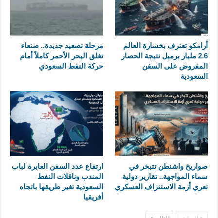
أرامكو تعترف بخسارة العالم
مرحلة تصعيد جديدة.. صنعاء
2.6 مليار برميل نتيجة الحصار
تغلق البحر الأحمر كاملاً أمام
المفروض على السفن
حركة النفط السعودي
السعودية
صواريخ واشنطن تتبخر في
ارتفاع عدد السفن العابرة لباب
سماء المواجهة.. تقارير دولية
المندب وناقلات النفط
تعري أزمة الاستنزاف العسكري
السعودية تغير طريقها باتجاه
أفريقيا