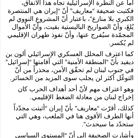
أما عن النظرة الإسرائيلية تجاه هذا الاتفاق،
فكتبت صحيفة “معاريف” أنّ “إيران هي المنتصرة
الكبرى بلا منازع”، باعتبار أنّ المشروع النووي لم
يُلغَ، وأنّ الصواريخ الباليستية بقيت، وأنّ الأموال
المجمّدة سيُفرج عنها، وأنّ نفوذ طهران الإقليمي
لم يُكسر.
كما اعترف المحلل العسكري الإسرائيلي ألون بن
ديفيد بأنّ “المنطقة الأمنية” التي أقامتها “إسرائيل”
في جنوب لبنان لم تحقّق الأمن، محذراً من أنّ
التوغّل أكثر لن يجلب سوى المزيد من الخسائر.
وهو اعتراف مهم لأنّ أحد أهداف الحرب كان
إخراج لبنان من معادلة الضغط الإقليمي.
كذلك، أقرّت “معاريف” بأنّ إيران “أثبتت مجدّداً
أنها الطرف الأقوى هنا في الملعب، وهي التي
ستحدّد ما سيحدث”.
وأشارت الصحيفة إلى أنّ “المستوى السياسي