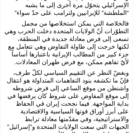
الإسرائيلي يتحوّل مرة أخرى إلى ما يشبه
“الملطشة” للإيرانيين ولترامب على حدّ سواء”
فالخلاصة التي يمكن استخلاصها من مجمل
التطوّرات أنّ الولايات المتحدة دخلت الحرب وهي
تسعى إلى فرض معادلة جديدة في المنطقة،
لكنها خرجت إلى طاولة التفاوض وهي تتعامل مع
جزء كبير من المطالب الإيرانية باعتبارها أساساً
لأيّ تفاهم ممكن، مع فرض طهران المعادلات.
وبغضّ النظر عن التقييم السياسي لكلّ طرف،
فإنّ ما تكشفه بنود التفاهمات المتداولة هو انتقال
واشنطن من موقع الساعي إلى فرض شروطه
إلى موقع المفاوض على شروط كان يرفضها في
بداية المواجهة. فيما نجحت إيران في الحفاظ
على أبرز أوراق قوتها السياسية والاقتصادية
والاستراتيجية، وفي مقدّمتها معادلة ترابط
الجبهات التي سعت الولايات المتحدة و”إسرائيل”