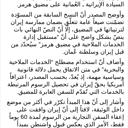
السيادة الإيرانية ـ العُمانية على مضيق هرمز.
وأوضح المصدر أنّ النسخ السابقة من المسوّدة
تضمّنت صيغاً عامة تتعلّق بضمان ممارسة إيران
لترتيباتها في المضيق، إلّا أنّ النصّ النهائي بات
ينصّ بشكل واضح على أنّ “مستقبل إدارة
الخدمات الملاحية في مضيق هرمز” سيُحدّد من
قبل إيران وسلطنة عُمان.
وأضاف أنّ استخدام مصطلح “الخدمات الملاحية
والبحرية” في متن الاتفاق يحمل دلالة قانونية
وسياسية مهمة، إذ يُعدّ، بحسب المصدر، اعترافاً
أمريكيا بحقّ إيران في تحصيل الرسوم المرتبطة
بالخدمات التي تُقدّم للسفن العابرة للمضيق.
وأشار إلى أنّ هذا المبدأ تكرّر في أكثر من موضع
داخل الوثيقة، لافتاً إلى أنّ إيران وافقت على
إعفاء السفن التجارية من الرسوم لمدة 60 يوماً
فقط، الأمر الذي يعكس قبول واشنطن بمبدأ