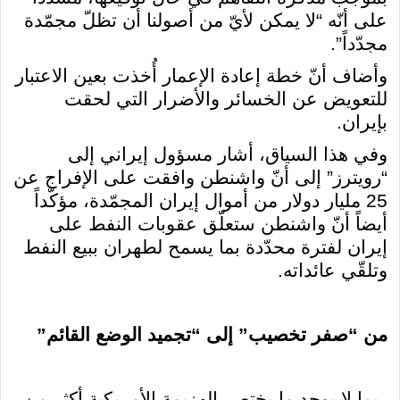
على أنّه “لا يمكن لأيّ من أصولنا أن تظلّ مجمّدة
مجدّداً”.
وأضاف أنّ خطة إعادة الإعمار أُخذت بعين الاعتبار
للتعويض عن الخسائر والأضرار التي لحقت
بإيران.
وفي هذا السياق، أشار مسؤول إيراني إلى
“رويترز” إلى أنّ واشنطن وافقت على الإفراج عن
25 مليار دولار من أموال إيران المجمّدة، مؤكّداً
أيضاً أنّ واشنطن ستعلّق عقوبات النفط على
إيران لفترة محدّدة بما يسمح لطهران ببيع النفط
وتلقّي عائداته.
من “صفر تخصيب” إلى “تجميد الوضع القائم”
ربما لا يوجد ما يختصر الهزيمة الأمريكية أكثر من