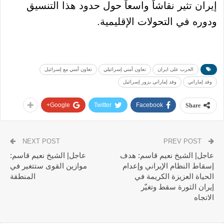
إيران تثير نقاشاً واسعاً حول حدود هذا التنسيق
ودوره في التحولات الإقليمية.
الحرب على ايران
تعاون أمني إسرائيلي
تعاون أمني مع إسرائيل
وفد إماراتي
وفد إماراتي يزور إسرائيل
Google+
Twitter
Facebook
Share
NEXT POST
PREV POST
عاجل| الشيخ نعيم قاسم: هدف
عاجل| الشيخ نعيم قاسم:
إسقاط النظام الإيراني وإعدام
موازين القوى ستتغير في
الحياة العزيزة الكريمة في
المنطقة
إيران الثورة سقط وتغيّر
الاتجاه