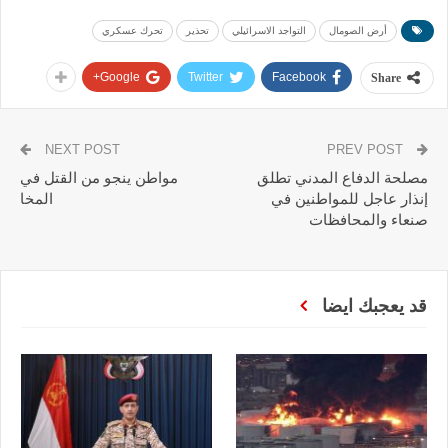
أرض الصومال
التواجد الاسرائيلي
تحذير
تحرك عسكري
Google+
Twitter
Facebook
Share
NEXT POST
PREV POST
مصلحة الدفاع المدني تطلق
مواطن ينجو من القتل في
إنذار عاجل للمواطنين في
المخا
صنعاء والمحافظات
قد يعجبك ايضا