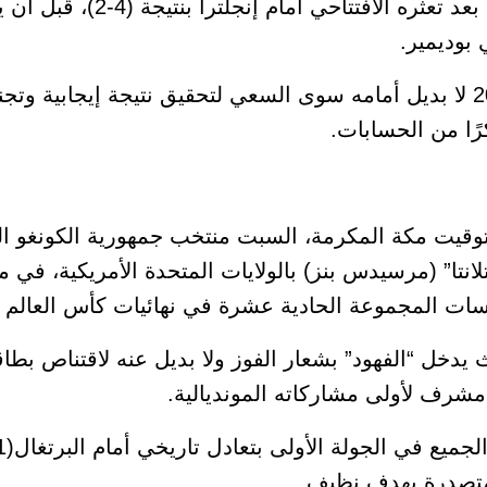
فيما يحتل منتخب كرواتيا المركز الثالث بعد
بوديمير.
وصيف مونديال 2018 وثالث نسخة 2022 لا بديل أمامه سوى السعي لتحقيق نتيجة إ
رًا من الحسابات.
 بتوقيت مكة المكرمة، السبت منتخب جمهورية الكونغو ا
نتا” (مرسيدس بنز) بالولايات المتحدة الأمريكية، في 
ات المجموعة الحادية عشرة في نهائيات كأس العالم 2026.
ث يدخل “الفهود” بشعار الفوز ولا بديل عنه لاقتناص بطاقة
مشرف لأولى مشاركاته المونديالية.
لمتصدرة بهدف نظيف.