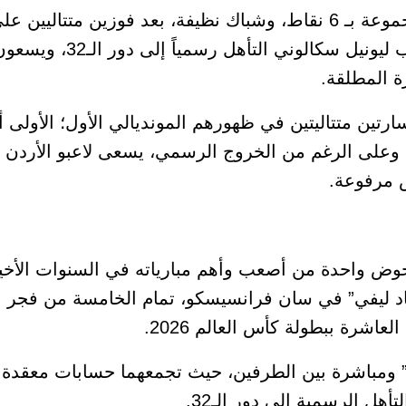
والنمسا (2-0). وقد ضمنت كتيبة المدرب
ة المطلقة.
رتين متتاليتين في ظهورهم المونديالي الأول؛ الأولى أم
3) والثانية أمام الجزائر بنتيجة (2-1). وعلى الرغم من الخروج الرسمي، يسعى لاعبو
س مرفوعة.
خوض واحدة من أصعب وأهم مبارياته في السنوات الأخير
د ليفي” في سان فرانسيسكو، تمام الخامسة من فجر ا
عاشرة ببطولة كأس العالم 2026.
ئية” ومباشرة بين الطرفين، حيث تجمعهما حسابات معقدة و
ل الرسمية إلى دور الـ32.