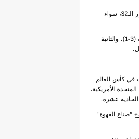
فوز الكونغو اليوم سيرفع رصيدها إلى 4 نقاط، وهو ما يضمن لها بنسبة كبيرة جداً التأهل إلى دور الـ32، سواء
فيما يتذيل منتخب أوزباكستان الترتيب بعد تلقيه خسارتين متتاليتين، الأولى أمام كولومبيا بنتيجة (3-1)، والثانية
 في كأس العالم
المتحدة الأمريكية،
الحادية عشرة.
 “صناع القهوة”