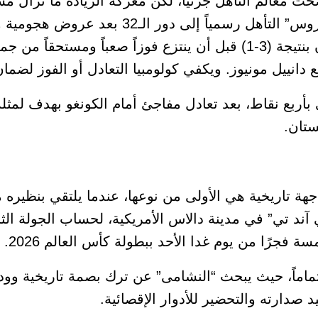
ت معالم التأهل جزئياً، لكن معركة الريادة ما تزال م
كولومبيا (6 نقاط)، ضمن “اللوس كافيتيروس” التأهل رسمياً
تفوق في الجولة الأولى على أوزبكستان بنتيجة (3-1) قبل أن ينتزع فوزاً صعباً ومس
انييل مونيوز. ويكفي كولومبيا التعادل أو الفوز لضم
 بأربع نقاط، بعد تعادل مفاجئ أمام الكونغو بهدف لمثل
ستان.
هة تاريخية هي الأولى من نوعها، عندما يلتقي بنظيره م
آند تي” في مدينة دالاس الأمريكية، لحساب الجولة الثا
فجرًا من يوم غدا الأحد ببطولة كأس العالم 2026.
 تماماً، حيث يبحث “النشامى” عن ترك بصمة تاريخية و
د صدارته والتحضير للأدوار الإقصائية.