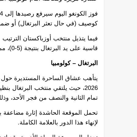
كوصيف (في حال تعثر البرتغال) أو ضمن 
قاسية على يد البرتغال بنتيجة (5-0)، مما يعني خروج “الذئاب البيضاء” رسمياً من حسابات التأهل.
البرتغال – كولومبيا
يتأهب عشاق الساحرة المستديرة حول ال
2026، حيث يلتقي منتخب البرتغال بن
تمام الثانية والنصف من فجر الأحد، وذل
تحمل الموقعة الحاشدة إثارة مضاعفة بي
لإنهاء هذا الدور بالعلامة الكاملة.