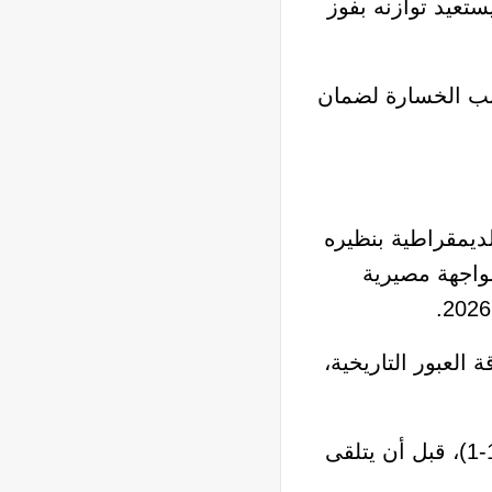
 تعثره الافتتاحي أمام إنجلترا بنتيجة (4-2)، قبل أن يستعيد توازنه بفوز
يجابية وتجنب الخسارة لضمان
لديمقراطية بنظيره
مواجهة مصيرية
 العبور التاريخية،
الكونغو يحتل المركز الثالث بعدما فاجأ الجميع في الجولة الأولى بتعادل تاريخي أمام البرتغال(1-1)، قبل أن يتلقى