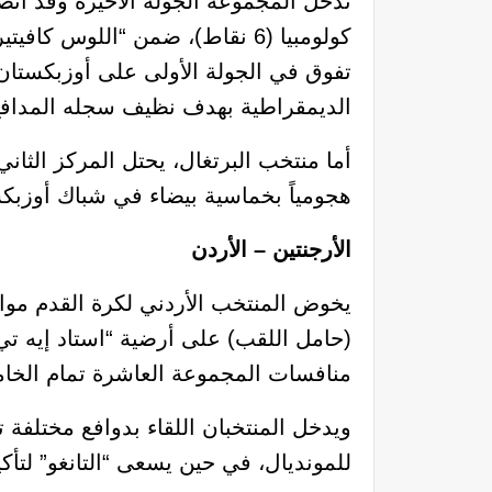
تدخل المجموعة الجولة الأخيرة وقد اتضح
الديمقراطية بهدف نظيف سجله المدافع د
أما منتخب البرتغال، يحتل المركز الثاني
هجومياً بخماسية بيضاء في شباك أوزبك
الأرجنتين – الأردن
يخوض المنتخب الأردني لكرة القدم مواج
(حامل اللقب) على أرضية “استاد إيه تي 
منافسات المجموعة العاشرة تمام الخامسة 
ويدخل المنتخبان اللقاء بدوافع مختلفة
للمونديال، في حين يسعى “التانغو” لتأكي