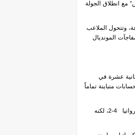
 الشرس” مع انطلاق الجولة
ة، وتتحول الملاعب
مفاجآت المونديال
ثانية عشرة في
ة حسابات متباينة تماماً
يتصدر المنتخب الإنجليزي المجموعة برصيد 4 نقاط وبفارق الأهداف عن غانا، حيث فاز على كرواتيا 4-2، لكنه