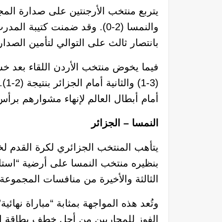
بانتصار ثالث على التوالي لتأمين الصدار
فيما يخوض منتخب الأردن اللقاء بعد خسا
(-1
أمام أبطال العالم لإنهاء مشوارهم برأ
النمسا – الجزائر
يتأهب المنتخب الجزائري لكرة القدم ل
بنظيره منتخب النمسا على أرضية “استا
الثالثة والأخيرة من منافسات المجموعة ال
وتُعد هذه المواجهة بمثابة “مباراة نها
الفوز للمحاربين من أجل خطف بطاقة التأه