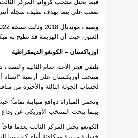
صعب على بنما بهدف نظيف سجله أنتي 
العبور، حيث أن الهزيمة قد تطيح به مبك
اوزباكستان – الكونغو الديمقراطية
يلتقي فجر الأحد، تمام الثانية والنصف
منتخب أوزبكستان على أرضية “استاد أتلا
لحساب الجولة الثالثة والأخيرة من منافس
وتحمل المباراة دوافع متباينة تماماً؛ حي
بينما يبحث المنتخب الأوزبكي عن وداع 
خسارة مريرة ومكافئة أمام كولومبيا ا