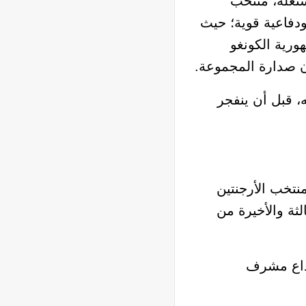
شتعلة، منتخب
 إلى دور الـ32 بعد عروض هجومية ودفاعية قوية؛ حيث
تحقاً من جمهورية الكونغو
ان صدارة المجموعة.
ه، قبل أن ينفجر
نتخب الأرجنتين
لثة والأخيرة من
وداع مشرف