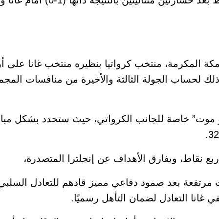
أما منتخب بنما يتذيل الترتيب بدون نقاط بعد خسا
السبت، تمام الـ12 بتوقيت مكة المكرمة، منتخب كرواتيا بنظيره منتخب غانا ع
، وذلك لحساب الجولة الثالثة والأخيرة من منافسات المج
أو موت” خاصة للجانب الكرواتي، حيث ستحدد بشكل مباش
ربع نقاط، وبفارق الأهداف عن إنجلترا المتصدرة،
ت مرتفعة بعد صمود دفاعي مميز قادهم للتعادل السلبي ا
غانا التعادل لضمان التأهل رسميًا.