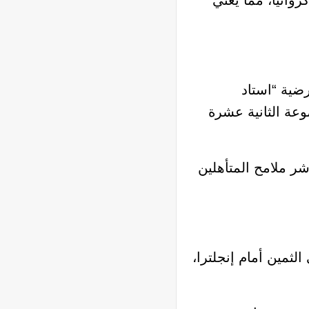
رتين متتاليتين بالنتيجة ذاتها (1-0) أمام غانا وكرواتيا، مما يعني
لى أرضية “استاد
موعة الثانية عشرة
ر ملامح المتأهلين
لثمين أمام إنجلترا،