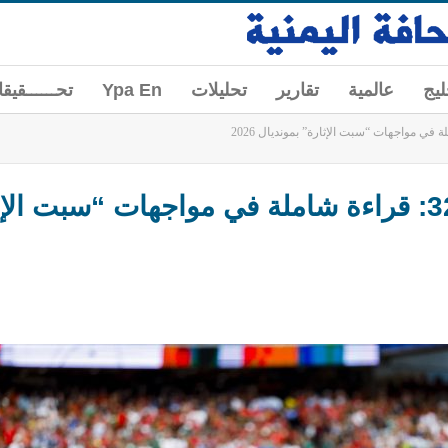
ليج
عالمية
تقارير
تحليلات
Ypa En
تحــــــقيق
خريطة الطريق إلى دور الـ 32: قراءة شاملة في مواجهات “س