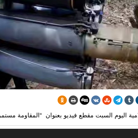
امية اليوم السبت مقطع فيديو بعنوان “المقاومة مستمر