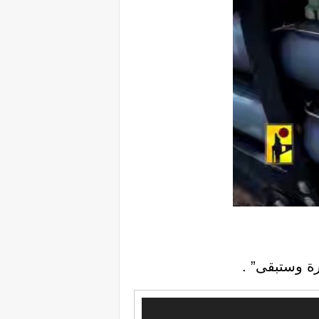
ة وستبقى” .