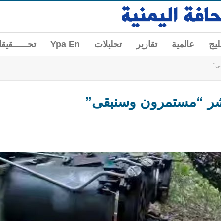
ليج
عالمية
تقارير
تحليلات
Ypa En
تحــــــقيق
قى”
تنشر “مستمرون وسنبقى”