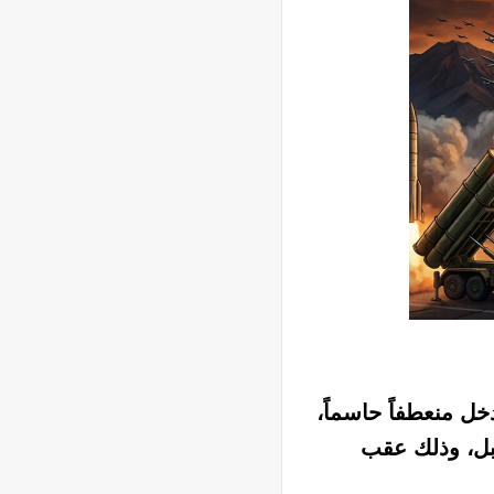
خل منعطفاً حاسماً،
قبل، وذلك عقب