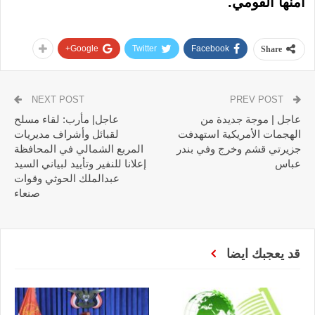
أمنها القومي.
Google+
Twitter
Facebook
Share
NEXT POST
PREV POST
عاجل | موجة جديدة من
عاجل| مأرب: لقاء مسلح
الهجمات الأمريكية استهدفت
لقبائل وأشراف مديريات
جزيرتي قشم وخرج وفي بندر
المربع الشمالي في المحافظة
عباس
إعلانا للنفير وتأييد لبياني السيد
عبدالملك الحوثي وقوات
صنعاء
قد يعجبك ايضا