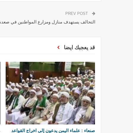
PREV POST
التحالف يستهدف منازل ومزارع المواطنين في صعدة
قد يعجبك ايضا
صنعاء : علماء اليمن يدعون إلى اخراج القواعد
م