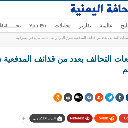
ليج
عالمية
تقارير
تحليلات
Ypa En
تحــــــقيق
عات التحالف بعدد من قذائف المدفعية شرق الدود وإصابات مباشرة في صفوفهم
ت التحالف بعدد من قذائف المدفعية 
م
Go
ReddIt
Pinterest
البريد الإلكتروني