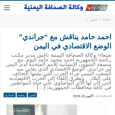
Home
اليمن
احمد حامد يناقش مع “جراندي”
الوضع الاقتصادي في اليمن
صنعاء/ وكالة الصحافة اليمنية ناقش مدير مكتب
رئاسة الجمهورية أحمد محمد حامد اليوم، مع
منسقة الشؤون الإنسانية للأمم المتحدة لدى اليمن
ليز جراندي، الوضع الاقتصادي الذي يعاني منه
الشعب اليمني جراء الحرب التي يشنها التحالف
على البلاد. وتطرق اللقاء إلى الحرب الاقتصادية
التي كان لها الأثر المأساوي على حياة المواطنين
في كافة محافظات الجمهورية، […]
اليمن
رئيسية
عسكرية
Last updated
أكتوبر 24, 2018