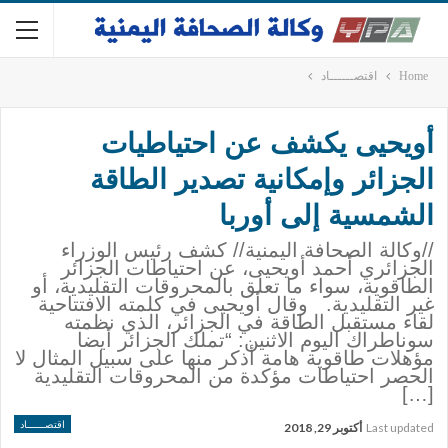
Home
اقتصــــــاد
أويحيى يكشف عن احتياطيات
الجزائر وإمكانية تصدير الطاقة
الشمسية إلى أوربا
//وكالة الصحافة اليمنية// كشف رئيس الوزراء
الجزائري أحمد أويحيى، عن احتياطات الجزائر
الطاقوية، سواء ما تعلق بالمحروقات التقليدية، أو
غير التقليدية. وقال أويحيى في كلمته الافتتاحية
لقاء مستقبل الطاقة في الجزائر، الذي نظمته
سوناطراك اليوم الاثنين: “تملك الجزائر أيضا
مؤهلات طاقوية هامة أذكر منها على سبيل المثال لا
الحصر احتياطات مؤكدة من المحروقات التقليدية
[…]
اقتصــــــاد
Last updated
أكتوبر 29, 2018