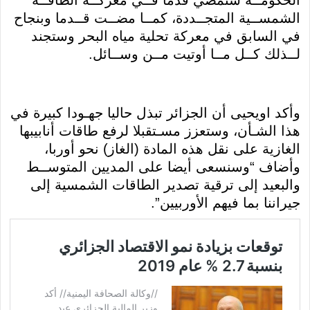
الحكومــة ستمضي قدما فــي معركــة الطاقــة
الشمســية المتجــددة، كمــا مضــت قــدما وبنجاح
في السابق في معركة تحلية مياه البحر وستجند
لــذلك كــل مــا أوتيت مــن وســائل.
وأكد اويحيى أن الجزائر تبذل حاليا جهـودا كبيرة في
هذا الشـأن، وستعزز مسـتقبلا لرفع طاقات أنابيبها
الغازية على نقل هذه المادة (الغاز) نحو أوربا،
وأضاف “وسنسعى أيضا على المديين المتوســط
والبعيد إلى ترقية تصدير الطاقات الشمسية إلى
جيراننا بما فيهم الأوربيين”.