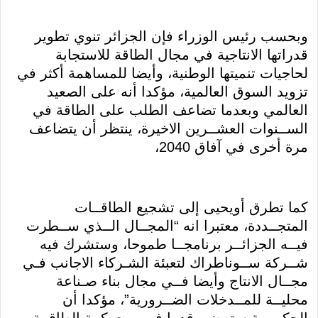
وبحسب رئيس الوزراء فإن الجزائر تنوي تطوير
قدراتها الانتاجية في مجال الطاقة للاستجابة
لحاجيات تنميتها الوطنية، وأيضا للمساهمة أكثر في
تزويد السوق العالمية، مؤكدا أنه على الصعيد
العالمي وبعدما تضاعف الطلب على الطاقة في
الســنوات العشــرين الاخيرة، ينتظر أن يتضاعف
مرة أخرى في آفاق 2040،
كما تطرق أويحيى إلى تشجيع الطاقــات
المتجــددة، معتبرا انه “المجــال الــذي ســطرت
فيــه الجزائــر برنامجــا طموحا، وستشرك فيه
شــركة ســوناطراك لتعبئة الشـركاء الاجانب فـي
مجــال الانتاج وأيضا فــي مجال بناء صـناعة
محليــة للمــدخلات الضــرورية”، مؤكدا أن