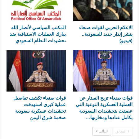
الاعلام الحربي لقوات صنعاء
المكتب السياسي لأنصار الله
ينشر إنذار جديد للسعودية..
يبارك العمليات الاستباقية ضد
(فيديو)
تحشيدات النظام السعودي
قوات صنعاء تزيح الستار عن
قوات صنعاء تكشف تفاصيل
العملية العسكرية النوعية التي
عملية كبرى استهدفت
عصفت بتحشيدات السعودية
تحشيدات عسكرية سعودية
بكامل عتادها ومخازنها…
ضخمة شرق اليمن
السابق
التالي