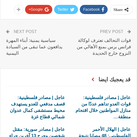
Google+
Twitter
Facebook
Share
NEXT POST
PREV POST
قوات التحالف تعترف لوكالة
سياسية يمنية: أبناء المهرة
فرانس برس بمنع الأهالي من
يدافعون عما تبقى من السيادة
النزوح خارج الحديدة
اليمنية
قد يعجبك ايضا
عاجل | مصادر فلسطينية:
عاجل | مصادر فلسطينية:
قوات العدو تداهم عددًا من
قصف مدفعي للعدو يستهدف
منازل المواطنين خلال اقتحام
محيط مستشفى كمال عدوان
منطقة…
شمالي قطاع غزة
عاجل | الهلال الأحمر
عاجل | مصادر سورية: مقتل
الفلسطيني: 48 مصابا نتيجة
شخصين وجرح 13 آخرين جراء