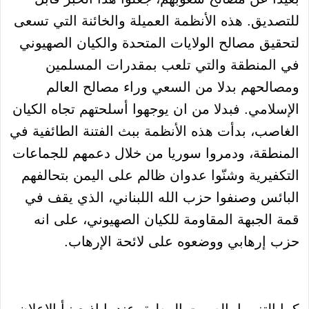
للتصديق. هذه الأنظمة العميلة والخائنة التي تسعى
لتحقيق مصالح الولايات المتحدة والكيان الصهيوني
في المنطقة والتي تلعب بمقدرات المسلمين
ومصالحهم بدلا من السعي وراء مصالح العالم
الإسلامي. فبدلا من ان يوجهوا أسلحتهم تجاه الكيان
الغاصب، بدأت هذه الأنظمة ببث الفتنة الطائفية في
المنطقة، ودمروا سوريا من خلال دعمهم للجماعات
التكفيرية وشنّوا عدوان ظالم على اليمن بتحالفهم
البائس وصنفوا حزب الله اللبناني، الذي يقف في
قمة الجبهة المقاومة للكيان الصهيوني، على انه
حزب إرهابي ووضعوه على لائحة الإرهاب.
كما التزموا بالصمت المطبق عندما اذيع نبأ الإعلان