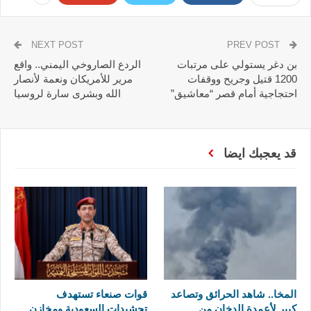
NEXT POST
PREV POST
بن دغر يستولي على مرتبات
الردع الصاروخي اليمني.. واقع
1200 قتيل وجريح ووقفات
مرير للأمريكان ونعمة لأنصار
احتجاجية أمام قصر “معاشيق”
الله وبشرى سارة لروسيا
قد يعجبك ايضا
المخا.. شاهد الحرائق وتصاعد
قوات صنعاء تستهدف
كبير لأعمدة الدخان من
تحشيدات السعودية ومخازن