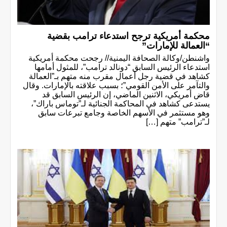
محكمة أمريكية ترجح استدعاء ترامب بقضية
“العمالة للإمارات”
واشنطن/وكالة الصحافة اليمنية// رجحت محكمة أمريكية
استدعاء الرئيس السابق “دونالد ترامب”، للمثول أمامها
كشاهد في قضية رجل أعمال مقرب منه متهم بـ”العمالة
والتآمر على الأمن القومي”؛ بسبب علاقته بالإمارات. وقال
قاض أمريكي، الاثنين الماضي، إن الرئيس السابق قد
يستدعى كشاهد في المحاكمة الجنائية لـ”توماس باراك”،
وهو مستثمر في الأسهم الخاصة وجامع تبرعات سابق
لـ”ترامب” متهم […]