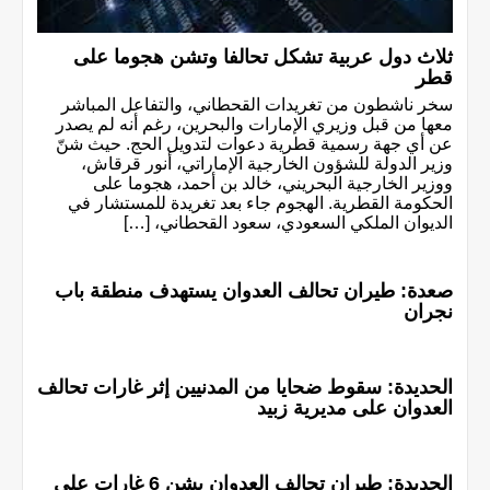
ثلاث دول عربية تشكل تحالفا وتشن هجوما على
قطر
سخر ناشطون من تغريدات القحطاني، والتفاعل المباشر
معها من قبل وزيري الإمارات والبحرين، رغم أنه لم يصدر
عن أي جهة رسمية قطرية دعوات لتدويل الحج. حيث شنّ
وزير الدولة للشؤون الخارجية الإماراتي، أنور قرقاش،
ووزير الخارجية البحريني، خالد بن أحمد، هجوما على
الحكومة القطرية. الهجوم جاء بعد تغريدة للمستشار في
الديوان الملكي السعودي، سعود القحطاني، […]
صعدة: طيران تحالف العدوان يستهدف منطقة باب
نجران
الحديدة: سقوط ضحايا من المدنيين إثر غارات تحالف
العدوان على مديرية زبيد
الحديدة: طيران تحالف العدوان يشن 6 غارات على