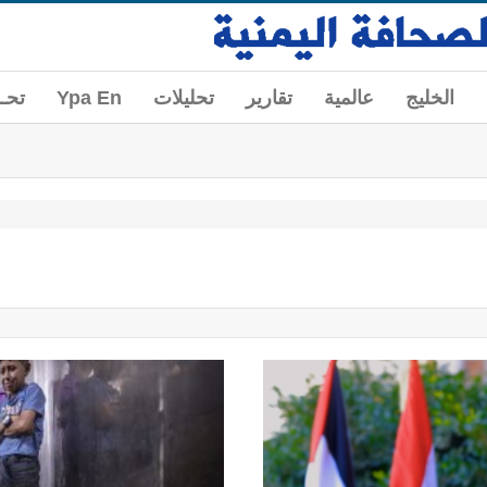
الخليج
عالمية
تقارير
تحليلات
Ypa En
تحــ