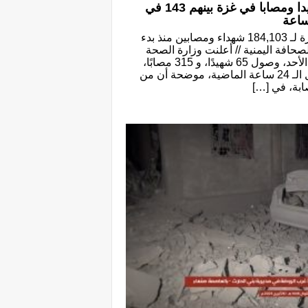
الصحة الفلسطينية: 380 شهيدا ومصابا في غزة بينهم 143 في
حصيلة ضحايا الإبادة ترتفع في غزة لـ 184,103 شهداء ومصابين منذ بدء
لصحافة اليمنية // أعلنت وزارة الصحة
الفلسطينية في قطاع غزة اليوم الأحد، وصول 65 شهيدًا، و 315 مصابًا،
إلى مستشفيات قطاع غزة، خلال الـ 24 ساعة الماضية، موضحة أن من