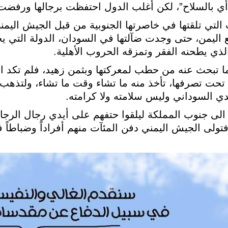
 “أي بالسلاح”، لكن أغلب الدول احتفظت برجالها ورفضت
 التي تلقتها في خاصرتها الجنوبية من قبل الجيش الي
اليمن، حتى وجدت ضآلتها في السودان، الدولة التي يح
ذي يطحنه الفقر وتمزقه الحروب الأهلية.
 تبحث عنه من حطب لمعركتها وبثمن زهيد، فلم تكد ال
ت تصرفها، تأخذ منه ما تشاء وقت ما تشاء، ولتذهب ب
ي السوداني وليس سلامته ولا كرامته.
الى جنوب المملكة ليلقوا حتفهم على أيدي رجال الرجال
 فتولى الجيش اليمني دفن المئآت منهم أفراداً وضباطا