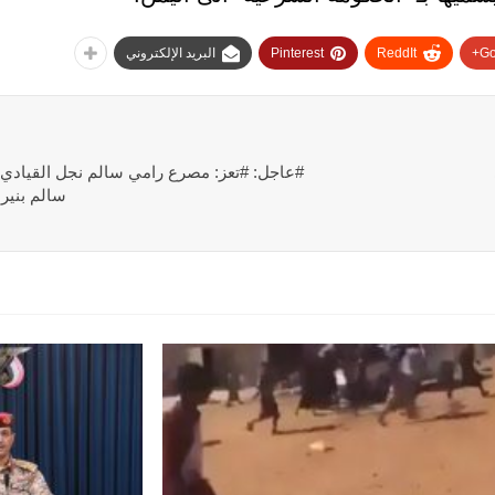
Go
ReddIt
Pinterest
البريد الإلكتروني
#عاجل: #تعز: مصرع رامي سالم نجل القيادي
سالم بنير