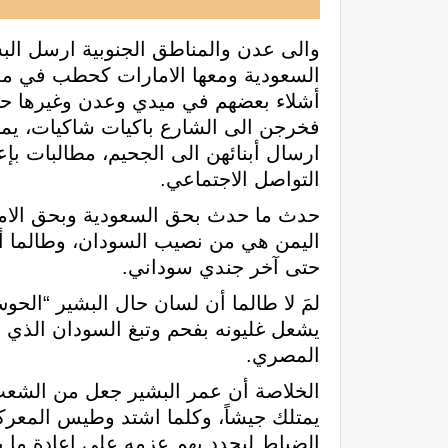
والى عدن والمناطق الجنوبية ارسل الب
السعودية ومعها الامارات كحطب في معرك
أشلاء بعضهم في ميدي وعدن وغيرها حت
فخرجن الى الشارع باكيات شاكيات، يم
ارسال أبنائهن الى الجحيم، مطالبات ب
التواصل الاجتماعي.
حدث ما حدث بحق السعودية وبحق الامار
اليمن هي من نصيب السودان، وطالما أ
حتى آخر جندي سوداني.
لمَ لا طالما أن لسان حال البشير “ال
يشعل غليونه بفحم وتبغ السودان الذي لا
المصري.
الخلاصة أن عمر البشير جعل من الشعب 
يمتلك جيشاً، وكلما اشتد وطيس المعرك
الضباط ليجدد بهم عزمه على إعادة ما يس