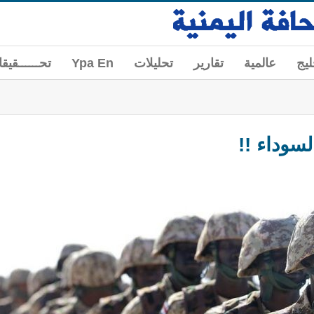
ليج
عالمية
تقارير
تحليلات
Ypa En
تحــــــقيق
سوداء !!