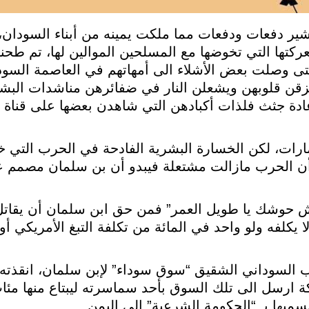
شير دفعات ودفعات مما ملكت يمينه من أبناء السودان،
تها التي تخوضها مع المسلحين الموالين لها، تم طحنهم
ى وصلت بعض الأشلاء الى أمهاتهم في العاصمة السودا
زقن قلوبهن ويشعلن النار في ضفائرهن مناشدات البشي
إعادة جثث فلذات أكبادهن التي شاهدن بعضها على قناة
ات، لكن الخسارة البشرية الفادحة في الحرب التي خ
ن الحرب مازالت مشتعلة فيبدو أن بن سلمان مصمم عل
حوش حوشك يا طويل العمر” فمن حق ابن سلمان أن يقاتل
 يكلفه ولو واحد في المائة من تكلفة التبغ الأمريكي أو
السوداني الشقيق “سوق سوداء” لإبن سلمان، انقذته 
ة ارسل الى تلك السوق بأحد سماسرته ليبتاع منها مئا
ميها بـ “الحكومة الشرعية” الى اليمن.