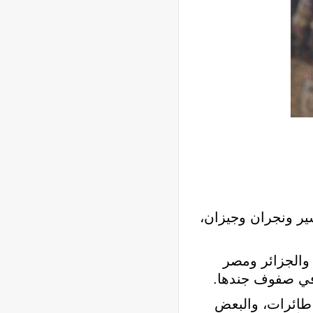
سير ونجران وجيزان،
والجزائر ومصر
ا في صفوف جندها.
 طائرات، والبعض