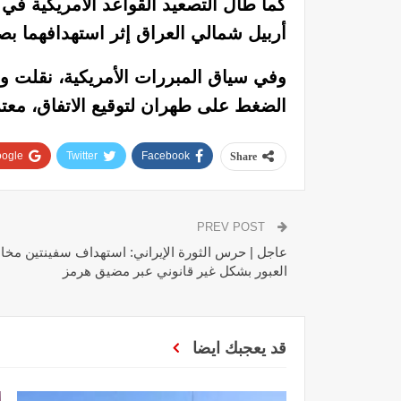
كما طال التصعيد القواعد الأمريكية ف
أربيل شمالي العراق إثر استهدافهما بصوا
وفي سياق المبررات الأمريكية، نقلت و
الضغط على طهران لتوقيع الاتفاق، معت
ogle+
Twitter
Facebook
Share
PREV POST
عاجل | حرس الثورة الإيراني: استهداف سفينتين مخالف
العبور بشكل غير قانوني عبر مضيق هرمز
قد يعجبك ايضا