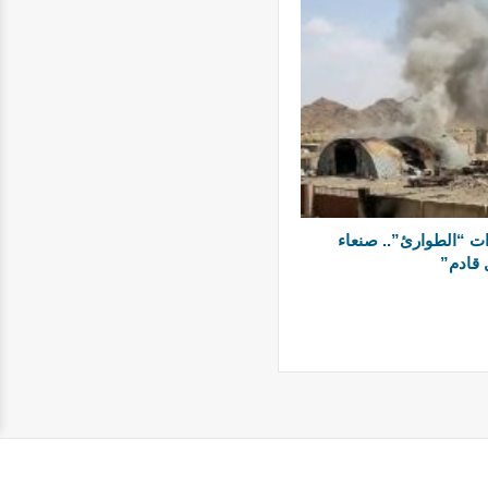
ت “الطوارئ”.. صنعاء
 قادم”