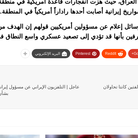
ي العراق، حيث هزت انفجارات قاعدة أمريكية في منطقة
ريخ إيرانية أصابت أحدها راداراً أمريكياً في المنطقة.
سائل إعلام عن مسؤولين أمريكيين قولهم إن الهدف م
رفين بأنها قد تؤدي إلى تصعيد عسكري واسع النطاق ف
Go
ReddIt
Pinterest
البريد الإلكتروني
تين كانتا تحاولان
عاجل | التلفزيون الإيراني عن مسؤول إيران
بشأن 