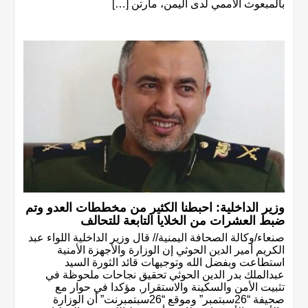
بالمبعوث الأممي لدى اليمن، مارتن […]
وزير الداخلية: احبطنا الكثير من مخططات العدو وتم
ضبط العشرات من الخلايا التابعة للتحالف
صنعاء/وكالة الصحافة اليمنية// قال وزير الداخلية اللواء عبد
الكريم أمير الدين الحوثي إن الوزارة والأجهزة الأمنية
استطاعت وبفضل الله وتوجيهات قائد الثورة السيد
عبدالملك بدر الدين الحوثي تحقيق نجاحات ملحوظة في
تثبيت الأمن والسكينة والاستقرار, مؤكدا في حوار مع
صحيفة “26سبتمبر” وموقع “26سبتمبرنت” أن الوزارة