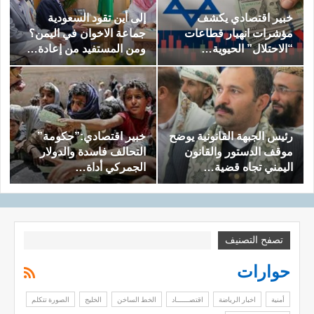
خبير اقتصادي يكشف
إلى أين تقود السعودية
مؤشرات انهيار قطاعات
جماعة الاخوان في اليمن؟
“الاحتلال” الحيوية…
ومن المستفيد من إعادة…
رئيس الجبهة القانونية يوضح
خبير اقتصادي:”حكومة”
موقف الدستور والقانون
التحالف فاسدة والدولار
اليمني تجاه قضية…
الجمركي أداة…
تصفح التصنيف
حوارات
أمنية
اخبار الرياضة
اقتصــــــاد
الخط الساخن
الخليج
الصورة تتكلم