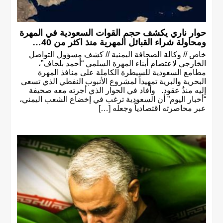
حوار ناري يكشف حجم القوات السعودية في المهرة
ومحاولة شراء القبائل المهرية منذ اكثر من 40…
خاص // وكالة الصحافة اليمنية // كشف مسؤول التواصل
الخارجي لاعتصام أبناء المهرة السلمي “أحمد بلحاف”،
مطامع السعودية للسيطرة الكاملة على منافذ المهرة
البحرية والبرية تمهيداً لمشروع الأنبوب النفطي الذي تسعى
إليه منذُ عقود. وأفاد في الحوار الذي أجرته معه صحيفة
“أخبار اليوم” أن السعودية ترغب في إخضاع الشعب اليمني،
عبر محاصرته اقتصادياً وجعله […]