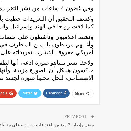
وفي غضون 4 ساعات من نشر التغريدة الأولى، كان هناك 30 ألف تفاعل من حوالي 25 ألف حساب على “إكس”.
وكشف التحقيق أن التغريدات حظيت بأكبر
كما لاقت رواجا في الهند وإسرائيل والم
ونشط إعلاميون وناشطون على منصات ال
وأغلبهم مرتبطون باليمين المتطرف في 
أمريكي معروف انتشرت تغريداته على ن
ولاحقا نشر نتنياهو صورة ادعى أنها 
جاكسون هينكل أن الصورة مزيفة، وأنه
الاصطناعي، لتحل محلها صورة لجسد ط
ogle+
Twitter
Facebook
Share
PREV POST
مقتل وإصابة 3 مدنيين باعتداءات سعودية على مناطق اليمن الحدودية