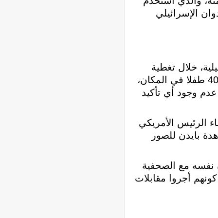
نه، والذي استُخدم
وان الإسرائيلي
لية تدعى نيكول زيديك، تعمل في قناة “آي 24” الإسرائيلية، خلال تغطية
مباشرة من مستوطنة كفار عزة قرب الحدود مع غزة، أن المقاومة الفلسطينية قطعت رؤوس 40 طفلا في المكان،
دم وجود أي تأكيد
ء الرئيس الأمريكي
هدة بايدن للصور
 نفسه مع الصحفية
كونهم أجروا مقابلات