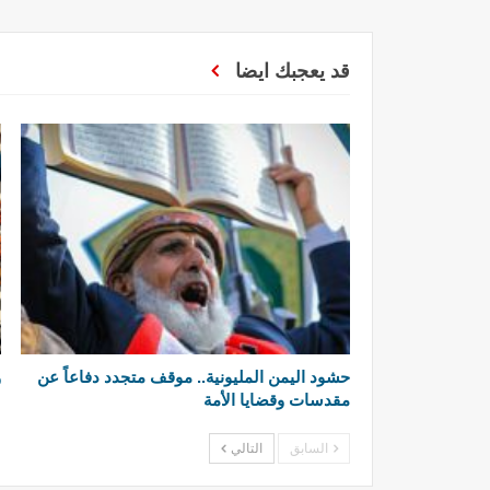
قد يعجبك ايضا
حشود اليمن المليونية.. موقف متجدد دفاعاً عن
و
مقدسات وقضايا الأمة
ل
السابق
التالي