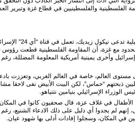
رواية التي أدت إلى انتشار الخبر الكاذب دون التحقق م
مة الفلسطينية والفلسطينيين في قطاع غزة وتبرير العد
بدأت القصة عندما ادعت صحفية إسرائي
ائيل وأخرى يمينية أمريكية المعلومة المضللة، رغم ع
مستوى العالم، خاصة في العالم الغربي، وتعززت بادعا
يين ذبحتهم “حماس”، لكن البيت الأبيض نفى لاحقا مشا
 الوزراء الإسرائيلي بنيامين نتنياهو.
الأطفال في غلاف عزة، قال صحفيون كانوا في المكان
، إنهم لم يجدوا أي دليل على ذلك الادعاء الشنيع، رغم 
يين في المكان، وسجلوا إفادات أدلى بها شهود عيان.