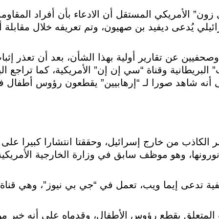
زون” الأمريكي المستقل أن الادعاء بأن أفراد المقا
يلي يُدعى ديفيد بن صهيون، وتم تعريفه خلال مقابلة أج
صحفيين عن تقارير أولية بهذا الشأن، بعد أن تعذر إثبا
 البريطانية وقناة “سي إن إن” الأمريكية، كما تراجع ال
ى أنه شاهد صورا لـ “إرهابيين” يقطعون رؤوس أطفال ف
ر الكاذب من خارج إسرائيل، وحققتا انتشارا كبيرا عل
نها، وهو موظف سابق في وزارة الخارجية الأمريكية 
فية تدعى إيما ويب، تعمل في “جي بي نيوز”، وهي قناة 
ب المتعلق بقطع رؤوس الأطفال، وقدماه على أنه خبر مؤ