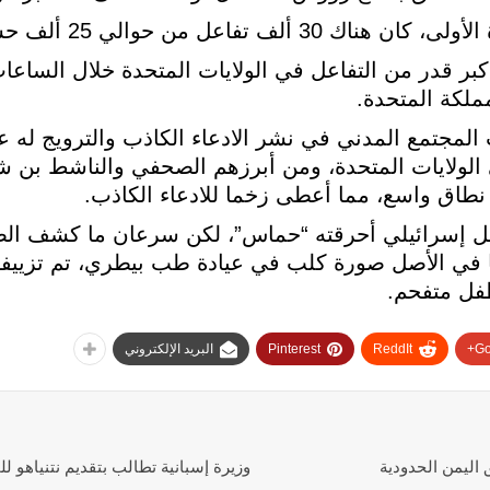
 قدر من التفاعل في الولايات المتحدة خلال الساعات 
ملكة المتحدة.
مجتمع المدني في نشر الادعاء الكاذب والترويج له 
الولايات المتحدة، ومن أبرزهم الصحفي والناشط بن ش
طاق واسع، مما أعطى زخما للادعاء الكاذب.
لطفل إسرائيلي أحرقته “حماس”، لكن سرعان ما كشف ال
ا في الأصل صورة كلب في عيادة طب بيطري، تم تزييفه
فل متفحم.
Go
ReddIt
Pinterest
البريد الإلكتروني
وزيرة إسبانية تطالب بتقديم نتنياهو للم