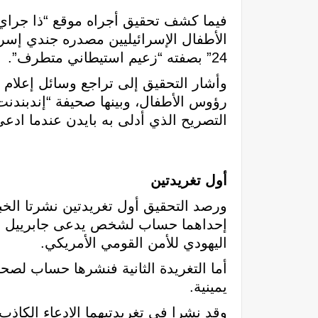
فيما كشف تحقيق أجراه موقع “ذا جراي 
الأطفال الإسرائيليين مصدره جندي إسرائ
24” بصفته “زعيم استيطاني متطرف”.
وأشار التحقيق إلى تراجع وسائل إعلام و
رؤوس الأطفال، وبينها صحيفة “إندبندنت”
التصريح الذي أدلى به بايدن عندما ادع
أول تغريدتين
ورصد التحقيق أول تغريدتين نشرتا الخب
إحداهما حساب لشخص يدعى جابرييل نورو
اليهودي للأمن القومي الأمريكي.
أما التغريدة الثانية فنشرها حساب لصح
يمينية.
وقد نشرا في تغريدتيهما الادعاء الكاذ