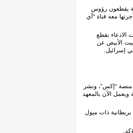
ومة يقطعون رؤوس
رتها معه قناة “آي
ت الادعاء بقطع
بيت الأبيض عن
ي إسرائيل.
ى منصة “إكس”، ونشر
ويعمل الآن بالمعهد
بريطانية ذات ميول
كد.