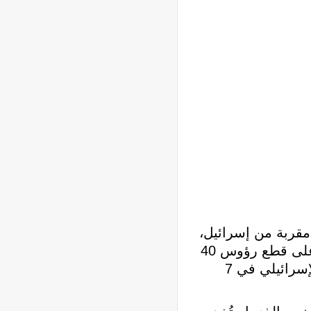
مقربة من إسرائيل،
أغلبها في الولايات المتحدة، روجت للمزاعم الكاذبة بإقدام حركة المقاومة الإسلامية (حماس) على قطع رؤوس 40
طفلا إسرائيليا خلال عملية “طوفان الأقصى”، التي أطلقتها المقاومة الفلسطينية ضد الاحتلال الإسرائيلي في 7