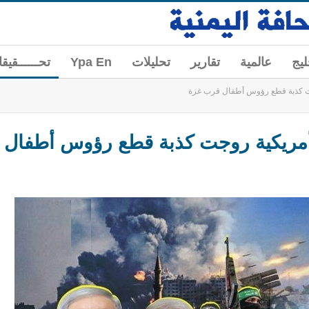
ليج
عالمية
تقارير
تحليلات
Ypa En
تحــــــقيق
جت كذبة قطع رؤوس أطفال قرب غزة
وأمريكية روجت كذبة قطع رؤوس أطفال