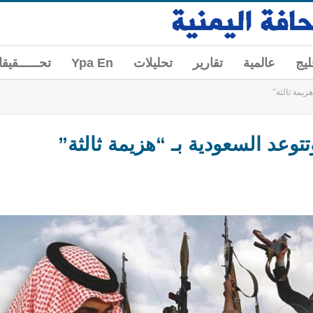
ليج
عالمية
تقارير
تحليلات
Ypa En
تحــــــقيق
يمة ثالثة”
عد السعودية بـ “هزيمة ثالثة”