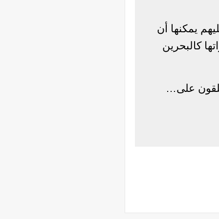
يهم يمكنها أن
تها كالبحرين
نطلقون على…