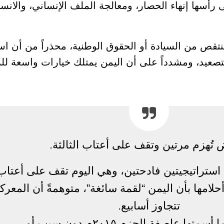
ى رأسها إنهاء الحصار، ومعالجة الملف الإنساني، والا
 ينتقص من السيادة أو الحقوق الوطنية، محذراً من أن ا
لتصعيد، ومشدداً على أن اليمن يمتلك خيارات واسعة للر
 تُهزم مرتين وتقف على أعتاب الثالثة.
استراتيجيتين فادحتين، وهي اليوم تقف على أعتاب ا
حلامها بأن اليمن “لقمة سائغة”، متوهمةً أن المعر
تتجاوز أسابيع.
ا عاصفة الحزم ٢٠١٥م دون سبب أو…