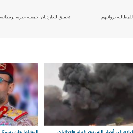
مطالبة برواتبهم
تحقيق للغارديان: جمعية خيرية بريطاني
يادي في أنصار الله يفجر قنبلة «إحداثيات
المشاط يعلن رسميًا 