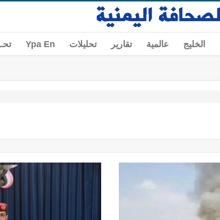
الخليج
عالمية
تقارير
تحليلات
Ypa En
تحــ