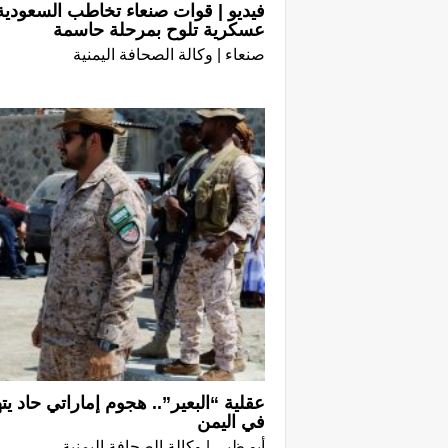
فيديو | قوات صنعاء تخاطب السعودية 
عسكرية تلوح بمرحلة حاسمة
صنعاء | وكالة الصحافة اليمنية
عقلية “البعير”.. هجوم إماراتي حاد يته
في اليمن
أبو ظبي | وكالة الصحافة اليمنية