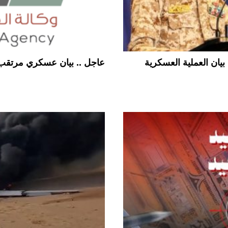
يان العملية العسكرية
عاجل .. بيان عسكري مرتقب